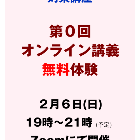
第０回
オンライン講義
無料
体験
２月６日(日)
19時～21時
（予定）