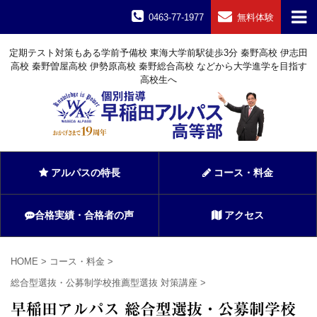
0463-77-1977
無料体験
定期テスト対策もある学前予備校 東海大学前駅徒歩3分 秦野高校 伊志田
高校 秦野曽屋高校 伊勢原高校 秦野総合高校 などから大学進学を目指す
高校生へ
アルパスの特長
コース・料金
合格実績・合格者の声
アクセス
HOME
>
コース・料金
>
総合型選抜・公募制学校推薦型選抜 対策講座
>
早稲田アルパス 総合型選抜・公募制学校