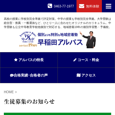
0463-77-1977
無料体験
高校の授業に学校別完全準拠で評定対策。中学の授業も学校別完全準拠。大学受験は
総合型・推薦・一般選抜など、ひとり一人に合わせたオリジナルのカリキュラム。中
学受験も公立中等教育学校他個別で対応する、地域密着19年の個別学習塾・予備校。
アルパスの特長
コース・料金
合格実績･合格者の声
アクセス
HOME
>
生徒募集のお知らせ