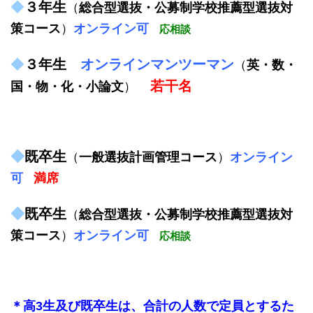
◆
３年生
（
総合型選抜・公募制学校推薦型選抜対
策コース
）
オンライン可
応相談
◆
３年生
オンラインマンツーマン
（
英・数・
若干名
国・物・化・小論文
）
◆
既卒生
（
一般選抜計画管理コース
）
オンライン
可
満席
◆
既卒生
（
総合型選抜・公募制学校推薦型選抜対
策
コース
）
オンライン可
応相談
＊高3生及び既卒生は、合計の人数で定員とするた