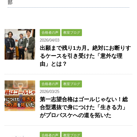
部
合格者の声
教室ブログ
2026/04/03
出願まで残り1カ月。絶対にお断りす
るケースを引き受けた「意外な理
由」とは？
合格者の声
教室ブログ
2026/03/25
第一志望合格はゴールじゃない！総
合型選抜で身につけた「生きる力」
がプロバスケへの道を拓いた
合格者の声
教室ブログ