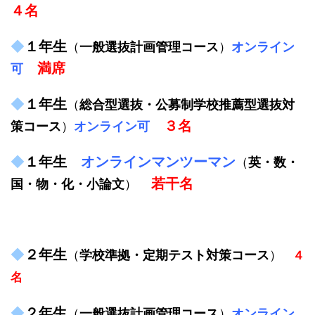
４名
◆
１年生
（
一般選抜計画管理コース
）
オンライン
満席
可
◆
１年生
（
総合型選抜・公募制学校推薦型選抜対
３名
策コース
）
オンライン可
◆
１年生
オンラインマンツーマン
（
英・数・
若干名
国・物・化・小論文
）
◆
２年生
（
学校準拠・定期テスト対策コース
）
４
名
◆
２年生
（
一般選抜計画管理コース
）
オンライン