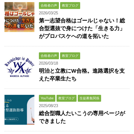
合格者の声
教室ブログ
2026/03/25
第一志望合格はゴールじゃない！総
合型選抜で身につけた「生きる力」
がプロバスケへの道を拓いた
合格者の声
教室ブログ
2026/03/18
明治と立教にW合格。進路選択を支
えた卒業生たち
YouTube
教室ブログ
生徒募集関係
2025/08/23
総合型職人たいこうの専用ページが
できました