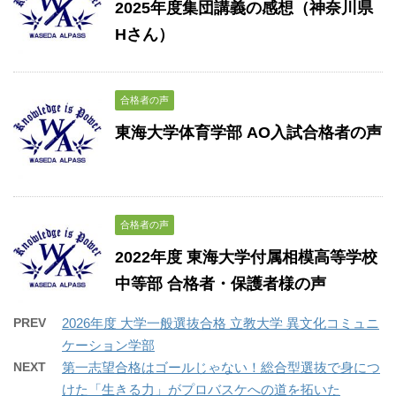
2025年度集団講義の感想（神奈川県
Hさん）
合格者の声
東海大学体育学部 AO入試合格者の声
合格者の声
2022年度 東海大学付属相模高等学校
中等部 合格者・保護者様の声
PREV
2026年度 大学一般選抜合格 立教大学 異文化コミュニ
ケーション学部
NEXT
第一志望合格はゴールじゃない！総合型選抜で身につ
けた「生きる力」がプロバスケへの道を拓いた