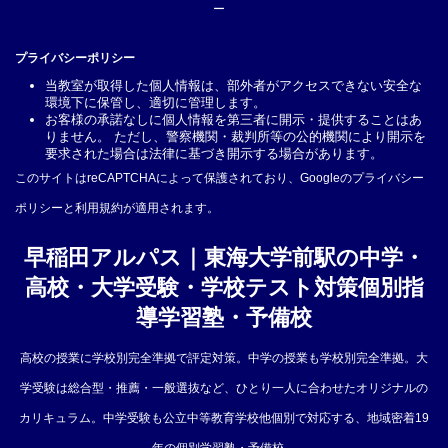
ー
プライバシーポリシー
当教室が取得した個人情報は、部外者がアクセスできない安全な
環境下に保管し、適切に管理します。
お客様の承諾なしに個人情報を第三者に開示・提供することはあ
りません。 ただし、警察機関・裁判所等の公的機関により開示を
要求された場合は法律に基づき開示する場合があります。
このサイトはreCAPTCHAによって保護されており、Googleの
プライバシー
ポリシー
と
利用規約
が適用されます。
早稲田アルパス｜東海大学前駅の中学・
高校・大学受験・学校テスト対策個別指
導学習塾・予備校
高校の授業に学校別完全準拠で評定対策。中学の授業も学校別完全準拠。大
学受験は総合型・推薦・一般選抜など、ひとり一人に合わせたオリジナルの
カリキュラム。中学受験も公立中等教育学校他個別で対応する、地域密着19
年の個別学習塾・予備校。