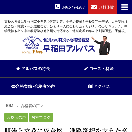
0463-77-1977
無料体験
高校の授業に学校別完全準拠で評定対策。中学の授業も学校別完全準拠。大学受験は
総合型・推薦・一般選抜など、ひとり一人に合わせたオリジナルのカリキュラム。中
学受験も公立中等教育学校他個別で対応する、地域密着19年の個別学習塾・予備校。
アルパスの特長
コース・料金
合格実績･合格者の声
アクセス
HOME
>
合格者の声
>
合格者の声
教室ブログ
明治と立教にW合格。進路選択を支えた卒