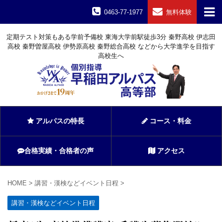
0463-77-1977
無料体験
定期テスト対策もある学前予備校 東海大学前駅徒歩3分 秦野高校 伊志田
高校 秦野曽屋高校 伊勢原高校 秦野総合高校 などから大学進学を目指す
高校生へ
アルパスの特長
コース・料金
合格実績・合格者の声
アクセス
HOME
>
講習・漢検などイベント日程
>
講習・漢検などイベント日程