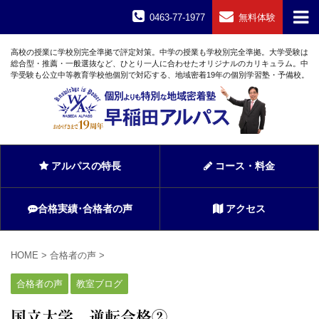
0463-77-1977
無料体験
高校の授業に学校別完全準拠で評定対策。中学の授業も学校別完全準拠。大学受験は
総合型・推薦・一般選抜など、ひとり一人に合わせたオリジナルのカリキュラム。中
学受験も公立中等教育学校他個別で対応する、地域密着19年の個別学習塾・予備校。
アルパスの特長
コース・料金
合格実績･合格者の声
アクセス
HOME
>
合格者の声
>
合格者の声
教室ブログ
国立大学 逆転合格②