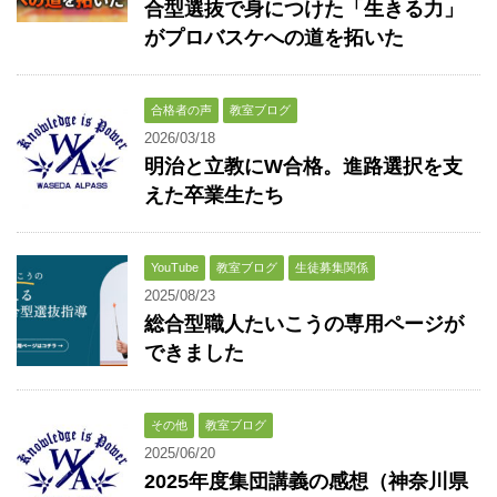
合型選抜で身につけた「生きる力」
がプロバスケへの道を拓いた
合格者の声
教室ブログ
2026/03/18
明治と立教にW合格。進路選択を支
えた卒業生たち
YouTube
教室ブログ
生徒募集関係
2025/08/23
総合型職人たいこうの専用ページが
できました
その他
教室ブログ
2025/06/20
2025年度集団講義の感想（神奈川県