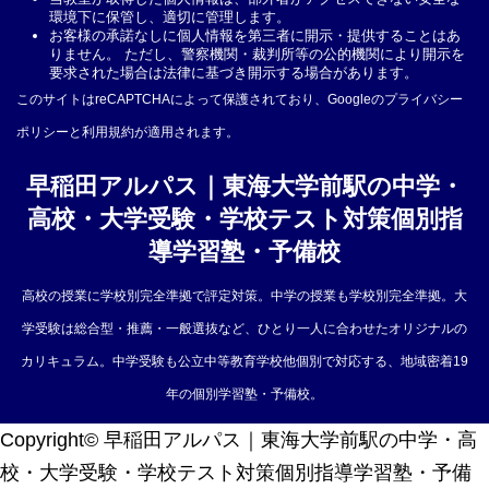
環境下に保管し、適切に管理します。
お客様の承諾なしに個人情報を第三者に開示・提供することはあ
りません。 ただし、警察機関・裁判所等の公的機関により開示を
要求された場合は法律に基づき開示する場合があります。
このサイトはreCAPTCHAによって保護されており、Googleの
プライバシー
ポリシー
と
利用規約
が適用されます。
早稲田アルパス｜東海大学前駅の中学・
高校・大学受験・学校テスト対策個別指
導学習塾・予備校
高校の授業に学校別完全準拠で評定対策。中学の授業も学校別完全準拠。大
学受験は総合型・推薦・一般選抜など、ひとり一人に合わせたオリジナルの
カリキュラム。中学受験も公立中等教育学校他個別で対応する、地域密着19
年の個別学習塾・予備校。
0463-77-1977
Copyright© 早稲田アルパス｜東海大学前駅の中学・高
校・大学受験・学校テスト対策個別指導学習塾・予備
受付時間 [平日] 16：00～22：00