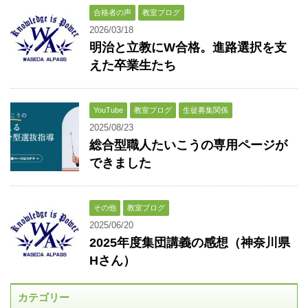
合格者の声
教室ブログ
2026/03/18
明治と立教にW合格。進路選択を支
えた卒業生たち
YouTube
教室ブログ
生徒募集関係
2025/08/23
総合型職人たいこうの専用ページが
できました
その他
教室ブログ
2025/06/20
2025年度集団講義の感想（神奈川県
Hさん）
カテゴリー