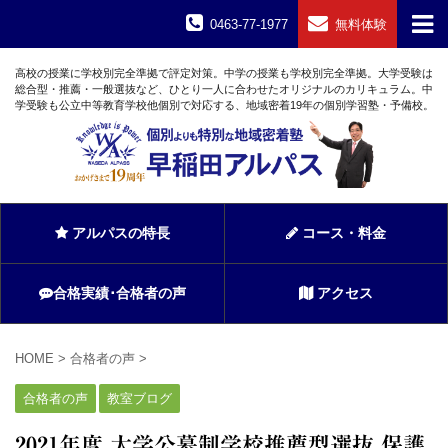
0463-77-1977
無料体験
高校の授業に学校別完全準拠で評定対策。中学の授業も学校別完全準拠。大学受験は
総合型・推薦・一般選抜など、ひとり一人に合わせたオリジナルのカリキュラム。中
学受験も公立中等教育学校他個別で対応する、地域密着19年の個別学習塾・予備校。
アルパスの特長
コース・料金
合格実績･合格者の声
アクセス
HOME
>
合格者の声
>
合格者の声
教室ブログ
2021年度 大学公募制学校推薦型選抜 保護