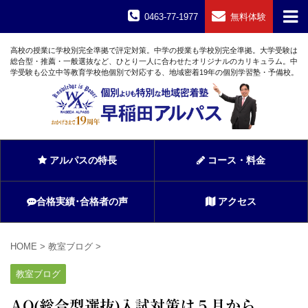
0463-77-1977
無料体験
高校の授業に学校別完全準拠で評定対策。中学の授業も学校別完全準拠。大学受験は
総合型・推薦・一般選抜など、ひとり一人に合わせたオリジナルのカリキュラム。中
学受験も公立中等教育学校他個別で対応する、地域密着19年の個別学習塾・予備校。
アルパスの特長
コース・料金
合格実績･合格者の声
アクセス
HOME
>
教室ブログ
>
教室ブログ
AO(総合型選抜)入試対策は５月から