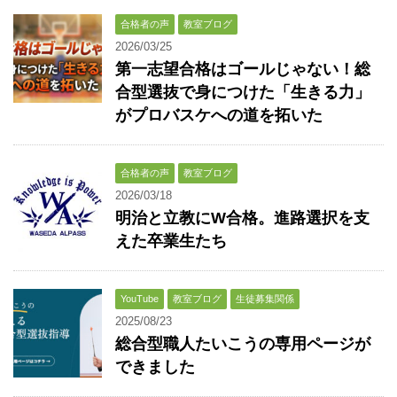
合格者の声
教室ブログ
2026/03/25
第一志望合格はゴールじゃない！総
合型選抜で身につけた「生きる力」
がプロバスケへの道を拓いた
合格者の声
教室ブログ
2026/03/18
明治と立教にW合格。進路選択を支
えた卒業生たち
YouTube
教室ブログ
生徒募集関係
2025/08/23
総合型職人たいこうの専用ページが
できました