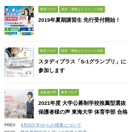
教室ブログ
講習・漢検などイベント日程
2019年夏期講習生 先行受付開始！
教室ブログ
講習・漢検などイベント日程
スタディプラス「S-1グランプリ」に
参加します
合格者の声
教室ブログ
2021年度 大学公募制学校推薦型選抜
保護者様の声 東海大学 体育学部 合格
PREV
4月6日(月)からの授業について