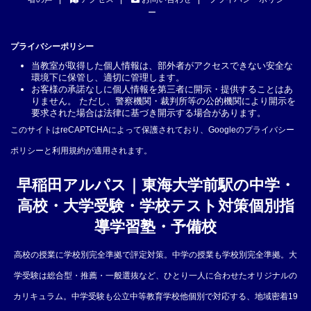
ー
プライバシーポリシー
当教室が取得した個人情報は、部外者がアクセスできない安全な
環境下に保管し、適切に管理します。
お客様の承諾なしに個人情報を第三者に開示・提供することはあ
りません。 ただし、警察機関・裁判所等の公的機関により開示を
要求された場合は法律に基づき開示する場合があります。
このサイトはreCAPTCHAによって保護されており、Googleの
プライバシー
ポリシー
と
利用規約
が適用されます。
早稲田アルパス｜東海大学前駅の中学・
高校・大学受験・学校テスト対策個別指
導学習塾・予備校
高校の授業に学校別完全準拠で評定対策。中学の授業も学校別完全準拠。大
学受験は総合型・推薦・一般選抜など、ひとり一人に合わせたオリジナルの
カリキュラム。中学受験も公立中等教育学校他個別で対応する、地域密着19