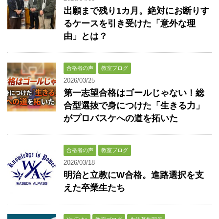
出願まで残り1カ月。絶対にお断りす
るケースを引き受けた「意外な理
由」とは？
合格者の声
教室ブログ
2026/03/25
第一志望合格はゴールじゃない！総
合型選抜で身につけた「生きる力」
がプロバスケへの道を拓いた
合格者の声
教室ブログ
2026/03/18
明治と立教にW合格。進路選択を支
えた卒業生たち