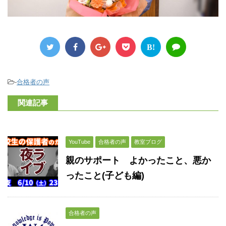
B!
-
合格者の声
関連記事
YouTube
合格者の声
教室ブログ
親のサポート よかったこと、悪か
ったこと(子ども編)
合格者の声