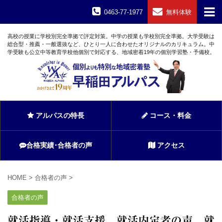
0463-77-1977
無料体験
高校の授業に学校別完全準拠で評定対策。中学の授業も学校別完全準拠。大学受験は
総合型・推薦・一般選抜など、ひとり一人に合わせたオリジナルのカリキュラム。中
学受験も公立中等教育学校他個別で対応する、地域密着19年の個別学習塾・予備校。
アルパスの特長
コース・料金
合格実績･合格者の声
アクセス
HOME
>
合格者の声
>
合格者の声
就活指導・就活支援 就活内定者の声 就