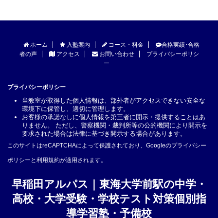
ホーム
入塾案内
コース・料金
合格実績･合格
者の声
アクセス
お問い合わせ
プライバシーポリシ
ー
プライバシーポリシー
当教室が取得した個人情報は、部外者がアクセスできない安全な
環境下に保管し、適切に管理します。
お客様の承諾なしに個人情報を第三者に開示・提供することはあ
りません。 ただし、警察機関・裁判所等の公的機関により開示を
要求された場合は法律に基づき開示する場合があります。
このサイトはreCAPTCHAによって保護されており、Googleの
プライバシー
ポリシー
と
利用規約
が適用されます。
早稲田アルパス｜東海大学前駅の中学・
高校・大学受験・学校テスト対策個別指
導学習塾・予備校