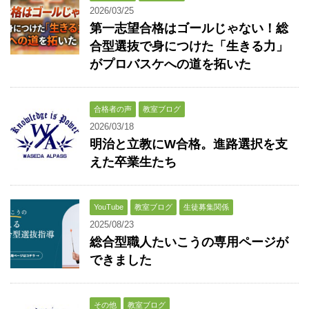
2026/03/25
第一志望合格はゴールじゃない！総
合型選抜で身につけた「生きる力」
がプロバスケへの道を拓いた
合格者の声
教室ブログ
2026/03/18
明治と立教にW合格。進路選択を支
えた卒業生たち
YouTube
教室ブログ
生徒募集関係
2025/08/23
総合型職人たいこうの専用ページが
できました
その他
教室ブログ