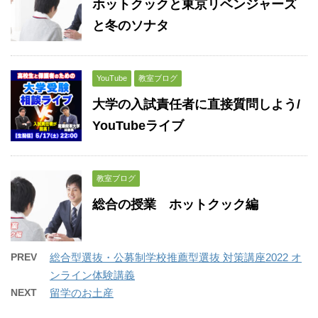
ホットクックと東京リベンジャーズ
と冬のソナタ
YouTube
教室ブログ
大学の入試責任者に直接質問しよう/
YouTubeライブ
教室ブログ
総合の授業 ホットクック編
PREV
総合型選抜・公募制学校推薦型選抜 対策講座2022 オ
ンライン体験講義
NEXT
留学のお土産