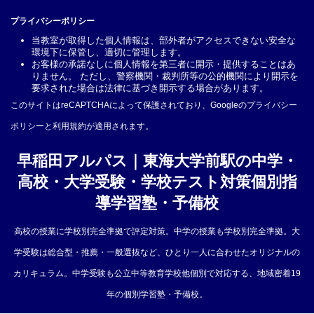
プライバシーポリシー
当教室が取得した個人情報は、部外者がアクセスできない安全な
環境下に保管し、適切に管理します。
お客様の承諾なしに個人情報を第三者に開示・提供することはあ
りません。 ただし、警察機関・裁判所等の公的機関により開示を
要求された場合は法律に基づき開示する場合があります。
このサイトはreCAPTCHAによって保護されており、Googleの
プライバシー
ポリシー
と
利用規約
が適用されます。
早稲田アルパス｜東海大学前駅の中学・
高校・大学受験・学校テスト対策個別指
導学習塾・予備校
高校の授業に学校別完全準拠で評定対策。中学の授業も学校別完全準拠。大
学受験は総合型・推薦・一般選抜など、ひとり一人に合わせたオリジナルの
カリキュラム。中学受験も公立中等教育学校他個別で対応する、地域密着19
年の個別学習塾・予備校。