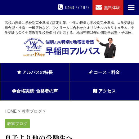
0463-77-1977
無料体験
高校の授業に学校別完全準拠で評定対策。中学の授業も学校別完全準拠。大学受験は
総合型・推薦・一般選抜など、ひとり一人に合わせたオリジナルのカリキュラム。中
学受験も公立中等教育学校他個別で対応する、地域密着19年の個別学習塾・予備校。
アルパスの特長
コース・料金
合格実績･合格者の声
アクセス
HOME
>
教室ブログ
>
教室ブログ
息子より他の受験生へ