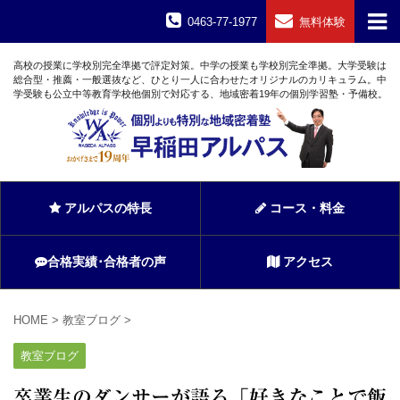
0463-77-1977
無料体験
高校の授業に学校別完全準拠で評定対策。中学の授業も学校別完全準拠。大学受験は
総合型・推薦・一般選抜など、ひとり一人に合わせたオリジナルのカリキュラム。中
学受験も公立中等教育学校他個別で対応する、地域密着19年の個別学習塾・予備校。
アルパスの特長
コース・料金
合格実績･合格者の声
アクセス
HOME
>
教室ブログ
>
教室ブログ
卒業生のダンサーが語る「好きなことで飯