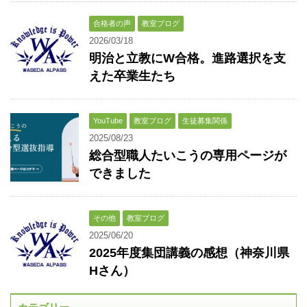
合格者の声
教室ブログ
2026/03/18
明治と立教にW合格。進路選択を支
えた卒業生たち
YouTube
教室ブログ
生徒募集関係
2025/08/23
総合型職人たいこうの専用ページが
できました
その他
教室ブログ
2025/06/20
2025年度集団講義の感想（神奈川県
Hさん）